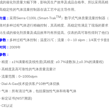
成的催化剂质量大幅下降，影响其生产效率及成品合格率。所以采用高精
高稳定性的气体流量控制器在该工艺中起主导作用。
TM
方案：
采用
Sierra C100L (Smart-Trak
）
数字式气体质量流量控制器（
路对多种过程气体进行精确控制，其高精度、高稳定性满足了现场的要求
比生成的催化剂质量及成品效率均有所提高。仪表的高可靠性得到了他们
参数：
多种过程气体控制；温度
21
℃
；流量：
0
～
10 slpm
；
1/4
英寸卡套
时间：
2009
年
参数：
精度：±1%满量程及线性度(高精度: ±0.7%读数加上±0.3%的满量程)
高精度及高可靠性的气体质量流量计
流量范围：0~1000slpm
Dial-A-Gas技术提供客户10种气体切换
气体：所有清洁气体，包括腐蚀性气体和有毒气体
标定证书(NIST溯源)
CE认证