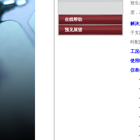
致生
度，
在线帮助
解决
预见展望
于支
时配
工况
使用
仪表
• 
• 
• 
• 
• 
• 
• 