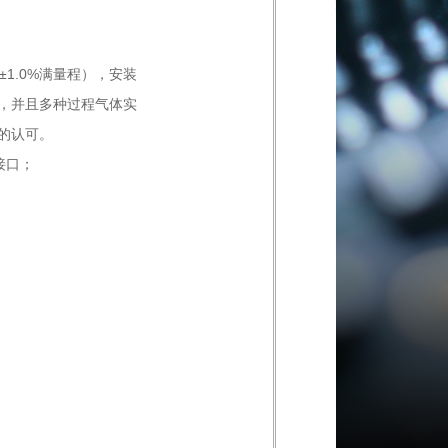
±
1.0%
满量程），安装
，并且多种过程气体实
的认可。
接口；