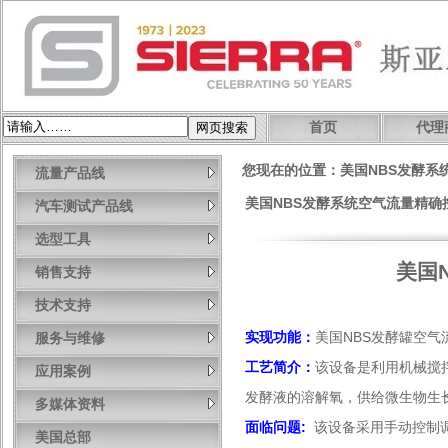
首页
代理
您现在的位置：美国NBS发酵系
流量产品线
美国NBS发酵系统空气流量精确控制[2
汽车测试产品线
选型工具
美国
销售支持
技术支持
实现功能：
美国
NBS
发酵罐空气
服务与维修
工艺简介：
该设备是利用机械搅
应用案例
发酵液的溶解氧，供给微生物生
多媒体资料
面临问题:
该设备采用手动控制
美国总部