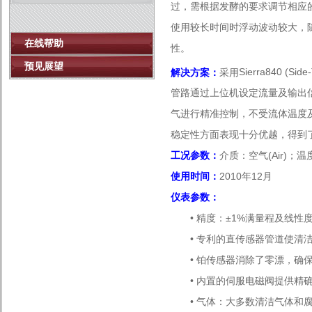
过，需根据发酵的要求调节相应
使用较长时间时浮动波动较大，
在线帮助
性。
预见展望
解决方案：
采用
Sierra840 (Side
管路通过上位机设定流量及输出
气进行精准控制，不受流体温度
稳定性方面表现十分优越，得到
工况参数：
介质：
空气
(Air)
；
温
使用时间：
2010
年
12
月
仪表参数：
• 精度：±1%满量程及线性
• 专利的直传感器管道使清洁
• 铂传感器消除了零漂，确保
• 内置的伺服电磁阀提供精确
• 气体：大多数清洁气体和腐