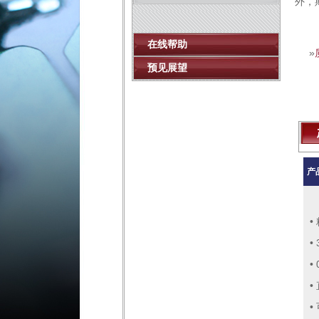
外，
在线帮助
»
预见展望
产
•
•
•
•
•